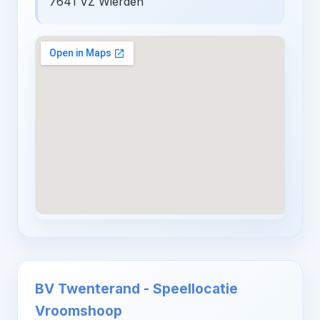
7641 VZ Wierden
BV Twenterand - Speellocatie
Vroomshoop