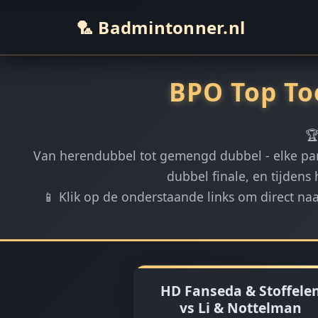
🏸 Badmintonner.nl
BPO Top To
🏆
Van herendubbel tot gemengd dubbel - elke par
dubbel finale, en tijdens
📱 Klik op de onderstaande links om direct naar
HD Fanseda & Stoffele
vs Li & Nottelman