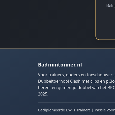
Beki
Badmintonner.nl
Voor trainers, ouders en toeschouwers
Dubbeltoernooi Clash met clips en pClo
heren- en gemengd dubbel van het BPO
2025.
Gediplomeerde BWF1 Trainers | Passie voo