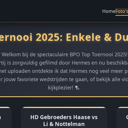
Home
Foto'
ernooi 2025: Enkele & Du
 Welkom bij de spectaculaire BPO Top Toernooi 2025!
tij is zorgvuldig gefilmd door Hermes en nu beschikb
 het uploaden ontdekte ik dat Hermes nog veel meer p
 jouw favoriete wedstrijden te gaan, of bekijk alle vid
kijkplezier! 🏸
n
HD Gebroeders Haase vs
Li & Nottelman